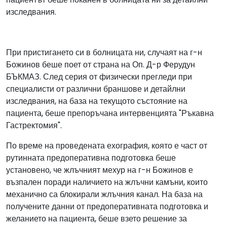
изследвания.
При пристигането си в болницата ни, случаят на г-н
Божинов беше поет от страна на Оп. Д-р Ферудун
БЪКМАЗ. След серия от физически прегледи при
специалисти от различни браншове и детайлни
изследвания, на база на текущото състояние на
пациента, беше препоръчана интервенцията "Ръкавна
Гастректомия".
По време на проведената ехография, която е част от
рутинната предоперативна подготовка беше
установено, че жлъчният мехур на г-н Божинов е
възпален поради наличието на жлъчни камъни, които
механично са блокирали жлъчния канал. На база на
получените данни от предоперативната подготовка и
желанието на пациента, беше взето решение за