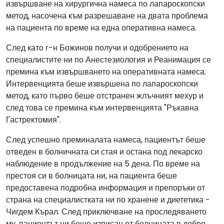
извършване на хирургична намеса по лапароскопски
метод, насочена към разрешаване на двата проблема
на пациента по време на една оперативна намеса.
След като г-н Божинов получи и одобрението на
специалистите ни по Анестезиология и Реанимация се
премина към извършването на оперативната намеса.
Интервенцията беше извършена по лапароскопски
метод, като първо беше отстранен жлъчният мехур и
след това се премина към интервенцията "Ръкавна
Гастректомия".
След успешно преминалата намеса, пациентът беше
отведен в болничната си стая и остана под лекарско
наблюдение в продължение на 5 дена. По време на
престоя си в болницата ни, на пациента беше
предоставена подробна информация и препоръки от
страна на специалистката ни по хранене и диететика -
Чигдем Кърал. След приключване на проследяването
му, пациентът ни беше изписан от болницата в добро