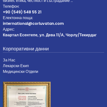
бизнес етика, честност и състрадание …
Телефон:
+90 (549) 548 55 21
Електонна поща:
international@corluvatan.com
Адрес:
Квартал Есентепе, ул. Дева 11/А, Чорлу/Текирдаг
Корпоративни данни
За Нас
Лекарски Екип
Медицински Отдели