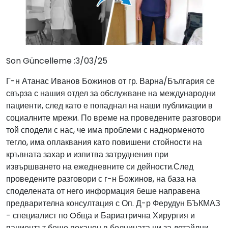
Son Güncelleme :3/03/25
Г-н Атанас Иванов Божинов от гр. Варна/България се
свърза с нашия отдел за обслужване на международни
пациенти, след като е попаднал на наши публикации в
социалните мрежи. По време на проведените разговори
той сподели с нас, че има проблеми с наднорменото
тегло, има оплаквания като повишени стойности на
кръвната захар и изпитва затруднения при
извършването на ежедневните си дейности.След
проведените разговори с г-н Божинов, на база на
споделената от него информация беше направена
предварителна консултация с Оп. Д-р Ферудун БЪКМАЗ
- специалист по Oбща и Бариатрична Хирургия и
пациентът беше поканен в болницата ни за детайлни