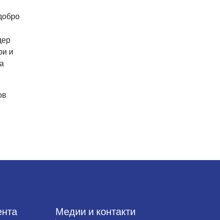
добро
дер
ри и
за
ов
ента
Медии и контакти