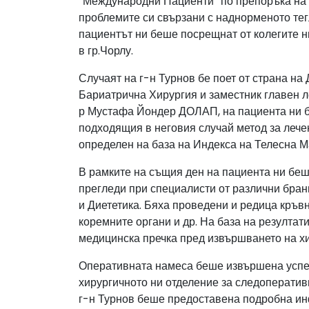
“Международни Пациенти” по препоръка на н
проблемите си свързани с наднорменото тег
пациентът ни беше посрещнат от колегите 
в гр.Чорлу.
Случаят на г-н Турнов бе поет от страна 
Бариатрична Хирургия и заместник главен л
р Мустафа Йондер ДОЛАП, на пациента ни 
подходящия в неговия случай метод за лече
определен на база на Индекса на Телесна М
В рамките на същия ден на пациента ни беш
прегледи при специалисти от различни бран
и Диететика. Бяха проведени и редица кръв
коремните органи и др. На база на резулта
медицинска пречка пред извършването на х
Оперативната намеса беше извършена успеш
хирургичното ни отделение за следоператив
г-н Турнов беше предоставена подробна ин