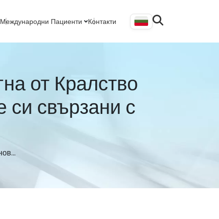
Международни Пациенти
Контакти
ивна Хирургия
Услуги За Международни Пациенти
Ръководство За Международни Пациенти
гна от Кралство
 си свързани с
ов...