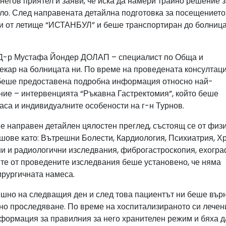
егов приятел и заяви, че иска да намери трайно решение з
ло. След направената детайлна подготовка за посещението
ни от летище “ИСТАНБУЛ” и беше транспортиран до болница
на Д-р Мустафа Йондер ДОЛАП – специалист по Обща и
екар на болницата ни. По време на проведената консултаци
беше предоставена подробна информация относно най-
ние – интервенцията “Ръкавна Гастректомия”, който беше
аса и индивидуалните особености на г-н Турнов.
е направен детайлен цялостен преглед, състоящ се от физ
шове като: Вътрешни Болести, Кардиология, Психиатрия, Х
ни и радиологични изследвания, фиброгастроскопия, ехогр
тите от проведените изследвания беше установено, че няма
ирургичната намеса.
но на следващия ден и след това пациентът ни беше върн
но проследяване. По време на хоспитализираното си лечени
формация за правилния за него хранителен режим и бяха 