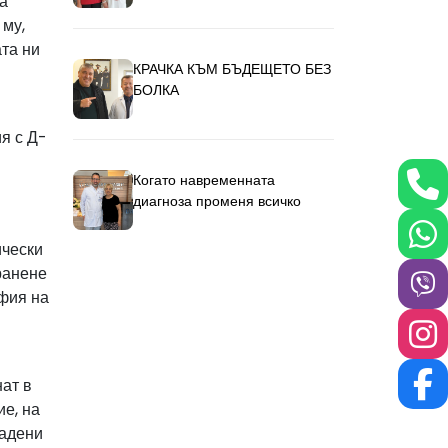
а
 му,
та ни
КРАЧКА КЪМ БЪДЕЩЕТО БЕЗ
БОЛКА
я с Д-
Когато навременната
диагноза променя всичко
ически
ранене
афия на
ат в
е, на
дадени