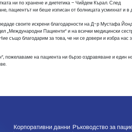
тката ни по хранене и диететика – Чийдем Кърал. След
е, пациентът ни беше изписан от болницата усмихнат и в 
предаде своите искрени благодарности на Д-р Мустафа Йон
дел „Международни Пациенти“ и на всички медицински сест
Ние също благодарим за това, че ни се довери и избра нас 
н”, пожелаваме на пациента ни бързо оздравяване и един н
ве.
Корпоративни данни
Ръководство за паци