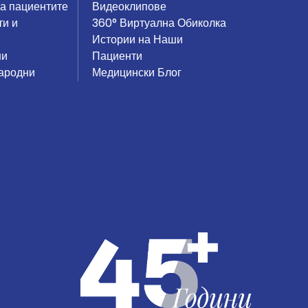
на пациентите
Видеоклипове
ти и
360° Виртуална Обиколка
Истории на Наши
ни
Пациенти
ародни
Медицински Блог