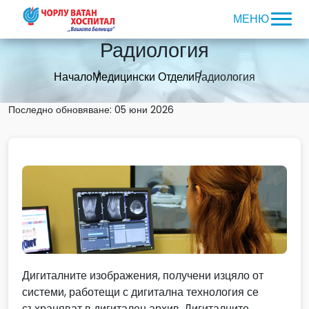
Радиология
Начало
Медицински Отдели
Радиология
Последно обновяване: 05 юни 2026
Дигиталните изображения, получени изцяло от
системи, работещи с дигитална технология се
съхраняват в дигитален архив. Дигиталните