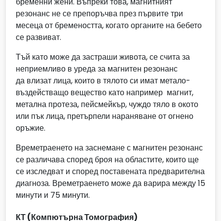
бременни жени. Въпреки това, магнитният
резонанс не се препоръчва през първите три
месеца от бремеността, когато органите на бебето
се развиват.
Тъй като може да застраши живота, се счита за
неприемливо в уреда за магнитен резонанс
да влизат лица, които в тялото си имат метало-
въздействащо вещество като например магнит,
метална протеза, пейсмейкър, чуждо тяло в окото
или пък лица, претърпели нараняване от огнено
оръжие.
Времетраенето на заснемане с магнитен резонанс
се различава според броя на областите, които ще
се изследват и според поставената предварителна
диагноза. Времетраенето може да варира между 15
минути и 75 минути.
КТ (Компютърна Томографи
я)