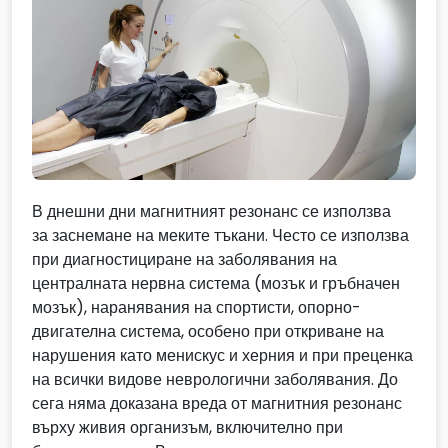
В днешни дни магнитният резонанс се използва
за заснемане на меките тъкани. Често се използва
при диагностициране на заболявания на
централната нервна система (мозък и гръбначен
мозък), наранявания на спортисти, опорно-
двигателна система, особено при откриване на
нарушения като менискус и херния и при преценка
на всички видове неврологични заболявания. До
сега няма доказана вреда от магнитния резонанс
върху живия организъм, включително при