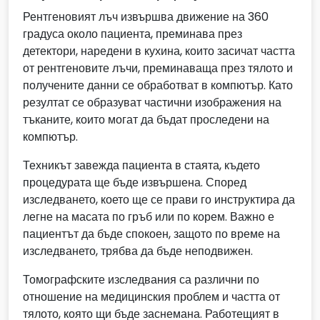
Рентгеновият лъч извършва движение на 360
градуса около пациента, преминава през
детектори, наредени в кухина, които засичат частта
от рентгеновите лъчи, преминаваща през тялото и
получените данни се обработват в компютър. Като
резултат се образуват частични изображения на
тъканите, които могат да бъдат проследени на
компютър.
Техникът завежда пациента в стаята, където
процедурата ще бъде извършена. Според
изследването, което ще се прави го инструктира да
легне на масата по гръб или по корем. Важно е
пациентът да бъде спокоен, защото по време на
изследването, трябва да бъде неподвижен.
Томографските изследвания са различни по
отношение на медицинския проблем и частта от
тялото, която щи бъде заснемана. Работещият в